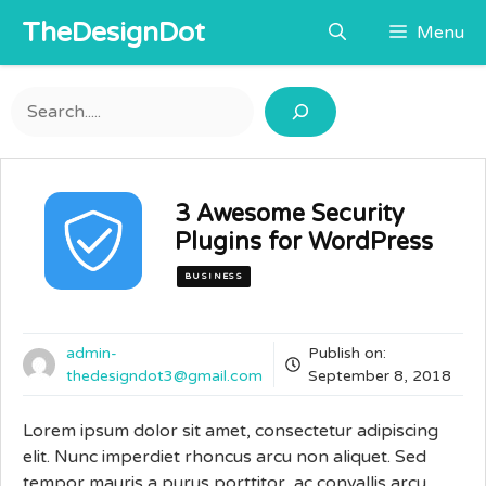
Skip
TheDesignDot
Menu
to
content
Search
3 Awesome Security
Plugins for WordPress
BUSINESS
admin-
Publish on:
thedesigndot3@gmail.com
September 8, 2018
Lorem ipsum dolor sit amet, consectetur adipiscing
elit. Nunc imperdiet rhoncus arcu non aliquet. Sed
tempor mauris a purus porttitor, ac convallis arcu